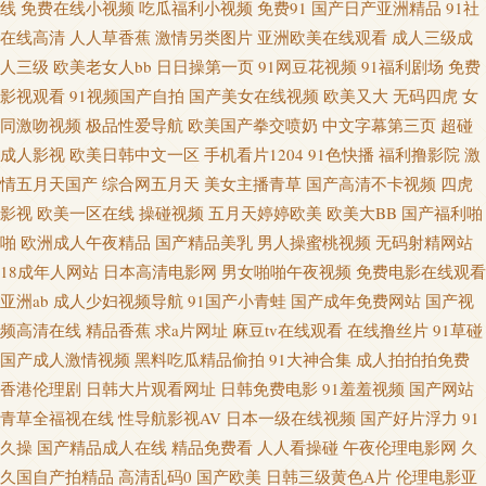
日韩一a 91n91c www五月天婷婷 国产盗摄5区 久久91人 欧美三级网址 日韩中
线
免费在线小视频
吃瓜福利小视频
免费91
国产日产亚洲精品
91社
在线高清
人人草香蕉
激情另类图片
亚洲欧美在线观看
成人三级成
文欧美 91精品吴梦梦 成人五月天社区 久草电影在线 欧美一期二期 午夜福利
人三级
欧美老女人bb
日日操第一页
91网豆花视频
91福利剧场
免费
影视观看
91视频国产自拍
国产美女在线视频
欧美又大
无码四虎
女
区 91精选视频 www久久6 国产TS系里 九一精品久久 日韩色色视频 亚洲无码
同激吻视频
极品性爱导航
欧美国产拳交喷奶
中文字幕第三页
超碰
成人影视
欧美日韩中文一区
手机看片1204
91色快播
福利撸影院
激
电源 91色在线 超碰蜜臀91 国产欧美另类激情 久久国产网址 欧美做爱精品 偷
情五月天国产
综合网五月天
美女主播青草
国产高清不卡视频
四虎
影视
欧美一区在线
操碰视频
五月天婷婷欧美
欧美大BB
国产福利啪
拍网亚洲 91传媒在线免费 www天天干在线 国内激情 蜜臀AV性生活 日韩性
啪
欧洲成人午夜精品
国产精品美乳
男人操蜜桃视频
无码射精网站
18成年人网站
日本高清电影网
男女啪啪午夜视频
免费电影在线观看
爱图 亚洲农妇AV 91色色网址 超碰激情在线 国内av超碰 久久视频老司机 日
亚洲ab
成人少妇视频导航
91国产小青蛙
国产成年免费网站
国产视
频高清在线
精品香蕉
求a片网址
麻豆tv在线观看
在线撸丝片
91草碰
韩午夜 亚洲一区伪娘射精 www日韩欧美 含羞草av社区 免费欧美A片视频 日
国产成人激情视频
黑料吃瓜精品偷拍
91大神合集
成人拍拍拍免费
韩中文娱乐网 伊人大香蕉在线 97色97色 成人片在线视频 韩国无码黄 欧色图
香港伦理剧
日韩大片观看网址
日韩免费电影
91羞羞视频
国产网站
青草全福视在线
性导航影视AV
日本一级在线视频
国产好片浮力
91
综合 午夜大片 91看双飞片 白丝后入91国产 国产精品福利社 麻豆h片 日欧韩
久操
国产精品成人在线
精品免费看
人人看操碰
午夜伦理电影网
久
久国自产拍精品
高清乱码0
国产欧美
日韩三级黄色A片
伦理电影亚