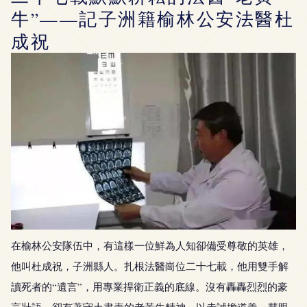
牛”——記子洲籍榆林公安法醫杜
成祝
在榆林公安隊伍中，有這樣一位鮮為人知卻備受尊敬的英雄，
他叫杜成祝，子洲縣人。扎根法醫崗位二十七載，他用雙手解
讀死者的“遺言”，用專業捍衛正義的底線。沒有轟轟烈烈的豪
言壯語，卻有著守土盡責的老黃牛精神。以赤誠擔道義，慧眼