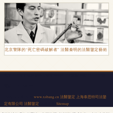
北京警隊的“死亡密碼破解者” 法醫秦明的法醫鑒定藝術
地址：上海市浦東新區天雄路588弄1-28號第18幢101、102室
電話：021-580**
Copyright © 2026
www.xsbang.cn
法醫鑒定
上海泰思特司法鑒
定有限公司
法醫鑒定
版權所有
Sitemap