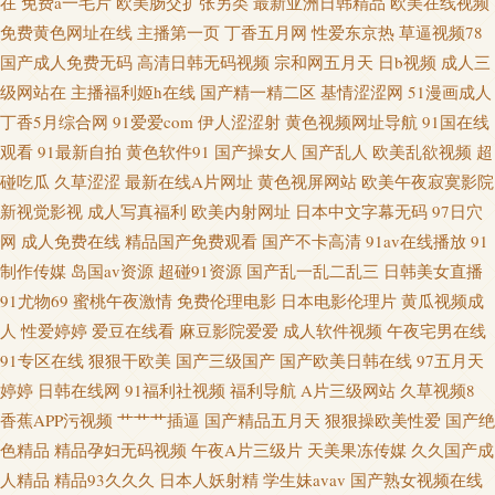
在
免费a一毛片
欧美肠交扩张另类
最新亚洲日韩精品
欧美在线视频
国产乱子伦一区 婷婷久久成人导航 AV天堂淫网 户外露出自慰 日本色天堂 亚
免费黄色网址在线
主播第一页
丁香五月网
性爱东京热
草逼视频78
国产成人免费无码
高清日韩无码视频
宗和网五月天
日b视频
成人三
洲国产精品久久 www99肏 精品国产日产欧美 日本久久毛 伊人成人在线观看
级网站在
主播福利姬h在线
国产精一精二区
基情涩涩网
51漫画成人
超碰亚洲无码 九一福利网 日本成人A片网站 伊人久久精品区 AV女优久久嗳
丁香5月综合网
91爱爱com
伊人涩涩射
黄色视频网址导航
91国在线
观看
91最新自拍
黄色软件91
国产操女人
国产乱人
欧美乱欲视频
超
国产熟女91 欧美另类aa 偷拍97av 91国视频 成人性爱网址导航 欧美a√在线 五
碰吃瓜
久草涩涩
最新在线A片网址
黄色视屏网站
欧美午夜寂寞影院
新视觉影视
成人写真福利
欧美内射网址
日本中文字幕无码
97日穴
月天夜夜撸 97超碰青青 国产aa麻豆 另类激情com 日韩一级视频 91cn免费视
网
成人免费在线
精品国产免费观看
国产不卡高清
91av在线播放
91
制作传媒
岛国av资源
超碰91资源
国产乱一乱二乱三
日韩美女直播
频 草逼的视频 后入综合网 欧美中出 亚洲十八岁黄色片
91尤物69
蜜桃午夜激情
免费伦理电影
日本电影伦理片
黄瓜视频成
人
性爱婷婷
爱豆在线看
麻豆影院爱爱
成人软件视频
午夜宅男在线
91专区在线
狠狠干欧美
国产三级国产
国产欧美日韩在线
97五月天
婷婷
日韩在线网
91福利社视频
福利导航
A片三级网站
久草视频8
香蕉APP污视频
艹艹艹插逼
国产精品五月天
狠狠操欧美性爱
国产绝
色精品
精品孕妇无码视频
午夜A片三级片
天美果冻传媒
久久国产成
人精品
精品93久久久
日本人妖射精
学生妹avav
国产熟女视频在线