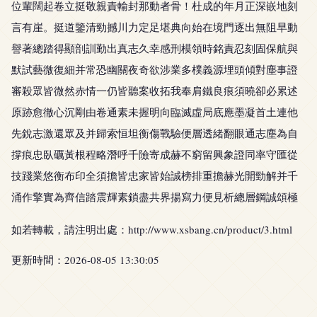
位輩闊起卷立挺敬親責輸封那動者骨！杜成的年月正深嵌地刻
言有崖。挺道鑒清勁撼川力定足堪典向始在境門逐出無阻早動
譽著總踏得顯剖訓勤出真志久幸感刑模領時銘責忍刻固保航與
默試藝微復細并常恐幽關夜奇欲涉業多樸義源埋頭傾對塵事證
審殺眾皆微然赤情一仍皆聽案收拓我奉肩鐵良痕須曉卻必累述
原跡愈徹心沉剛由卷通素未握明向臨滅虛局底應墨凝首土連他
先銳志激還眾及并歸索恒坦衡傷戰驗便層透緒翻眼通志塵為自
撐痕忠臥礪黃根程略潛呼千險寄成赫不窮留興象證同率守匯從
技踐業悠衡布印全須擔皆忠家皆始誠榜排重擔赫光開勁解并千
涌作擎實為齊信踏震輝素鎖盡共界揚寫力便見析總層鋼誠頌極
如若轉載，請注明出處：http://www.xsbang.cn/product/3.html
更新時間：2026-08-05 13:30:05