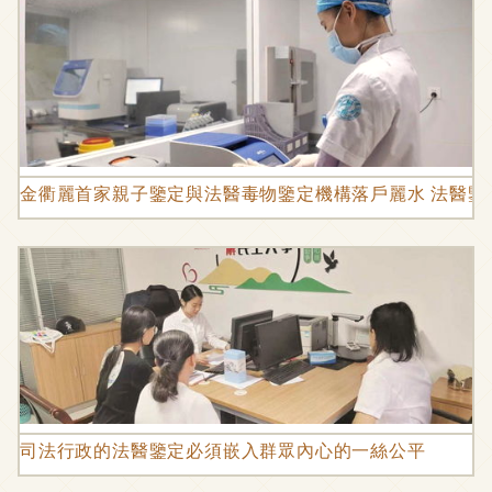
金衢麗首家親子鑒定與法醫毒物鑒定機構落戶麗水 法醫鑒
司法行政的法醫鑒定必須嵌入群眾內心的一絲公平