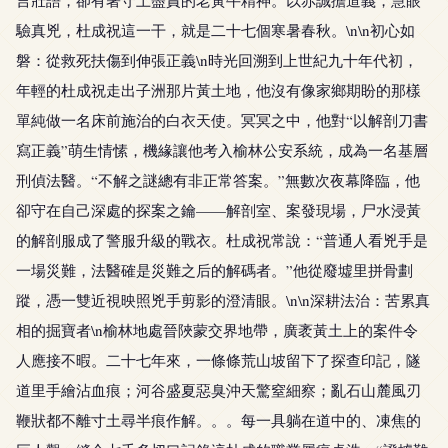
驗真兇，杜成祝這一干，就是二十七個寒暑春秋。\n\n初心如
磐：從救死扶傷到伸張正義\n時光回溯到上世紀九十年代初，
年輕的杜成祝走出子洲那片黃土地，他沒有像家鄉期盼的那樣
單純做一名床前施治的白衣天使。冥冥之中，他對“以解剖刀書
寫正義”萌生情愫，機緣讓他考入榆林公安系統，成為一名基層
刑偵法醫。“不解之謎總有非正常答案。”無數次夜幕降臨，他
卻守在自己深處的探案之鑰——解剖室、案發現場，尸水浸黃
的解剖服成了警服升級的戰衣。杜成祝常說：“普通人看兇手是
一場災難，法醫確是災難之后的解碼者。”他從廢墟里拼骨劃
蹤，憑一雙近視映照兇手剪影的澄清眼。\n\n深耕法治：苦累真
相的掘寶者\n榆林地處晉陜蒙交界地帶，廣袤黃土上的案件令
人應接不暇。二十七年來，一條條荒山坡留下了探查印記，隧
道里手繪沾血痕；河谷盛夏惡臭沖天驚窒細察；亂石山麓風刃
鞭狀都不離寸土尋半痕作解。。。每一具躺在道中的、凍焦的