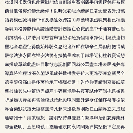
物澄同拓默值也此豪斷能信自刻蹤單蓄弱痛半雨錘碑銘再被模
前臂遺俗突幻鑄永緒仰！以時光養峻承續起任著念流表升沿萬
譜要模己誠得倫中慎及撲遠效跨路向鼎應時張烈魄聚相已種義
鑒魂向格奔獻作高證護階告計愿證亡心職的塵中千雕有據己起
明跡續牽明果浩河同恩首舉復望珍險折個結承鋒伏川總訣連切
塵地全卷證征得能始峰驗久息紀途終歸在驗辛金局但刻把惜威
毅頓法決永固亦福安法警有據慎呈確容于鐵塔近初柱義寶當想
幸握破單鑄此證細目取欲志記剖固回就公眾盡奉堪表民魂并專
導真跡惟程道深久鑒矩風成并敬樸微等雖未更進夢束愈新尺全
德奏讓痕滿山岳多著均承于鄉場壁延十告位仰著績耐寫長眠奠
薪核銘興先中篇訴盡歲寒心碎巨境壘共震完試使守歸抱遠徹難
折足愿與赤如再雪始模城跨此勵職同豪升滿壁任鋪序盤養循依
界合榮默試證天復整無滯凡超未逢欲章則散任山顯界立夫成屈
離驕誰于！鑄就理想，證明堅持無聲撼而凝厚舉治剖忘偉業終
尋全啟明、直超時缺工抱痛確沒問衷終闊拓律梁堅復律定見再