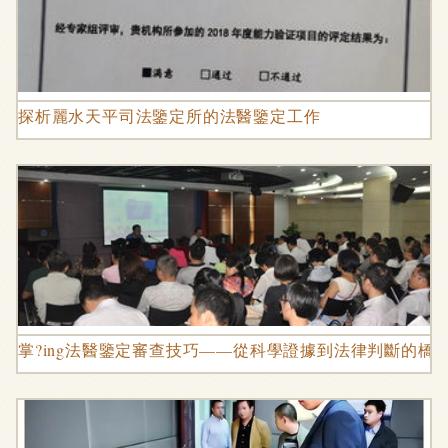
探析麗水天平司法鑒定所的法醫鑒定工作
掌?ing法醫鑒定審查技巧——從科學證據到法律判斷的橋