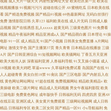
视频
成人大片一级天天
内射性爱网址大全
欧美社区第一页
欧美在
线视频播放
91视频污污污
超碰在线公开
AV蜜桃吃瓜
日本欧美在线
看
国产精选免费视频
国产精品91视频
69热最新网址
无码白丝强行
免费
激情影院日韩
久草123
福利欧美在线
成人片无码
日韩成人极
品视频
国产在线诱惑
乱人xxxxx
超黄无码
三级黄色图片
91免费看
视频
精品午夜福利网
精品亚洲成a人
国产精品萌白酱
日本理论
91操
电影
91一区
成人精品无
91国产小视频
日韩美女免费直播
A片网站
网址
激情文学色
国产主播第37页
青久青青
日本精品在线播放
三级
A片
国产日韩亚洲综合
91短视频网站
欧美骚网站
丁香五月天亚洲
欧美大粗吊人妖
深夜福利亚洲
人兽福利导航
91叉叉操小骚逼
成人
18视频
欧美大鸡吧
草逼wwww
久草福利免费试看
岛国国产在线
91
人人超碰青青
美女白丝18禁
91肏比
国产三区电影
国产内射后入在
线
黄色网址网站网址
97超在线视
免费视频网站
精品欧美精品v
欧
美操碰
欧美二级片网址
精品成人无码视频
男女午夜福利影院
欧美
三级电影
免费黄色网址
成年版快手
日韩福利无码
四虎四房
亚洲AV
在线豆花
亚洲区成人
美女黄片免费观看
三级网站视频网
成人日韩
精品
日韩福利专区
欧美二区女同
国产精品一区91
小x导航福利
免