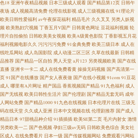
色18
亚洲午夜精品视频
日本三级成人观看
国产精品第12页
日韩午
夜场
成人视频高清免费
伦理在线影视
成人三级视频在线
91理论片
欧美日韩性爱福利
av午夜探花福利
精品毛片
久久叉叉
另类人妖视
频
欧美熟妇穴视频
丁香五月V国产
日韩黄色网址
豆花福利视频
轮
理片自拍偷拍
日韩欧美美女视频
欧美A级黄色影院
丁香影视五月花
福利视频电影久久
污污污污免费
91金典免费
欧美三级日本
成人在
线吃瓜网站
成人岛国影院
成人动漫二区三区
久草在线最新
日韩精
品推荐
国产精品一区自拍
男人天堂
a片123
另类视频欧美
国产在线
直播
亚洲卡一卡二
成人在线免费看黄
操操无码视频
国产高清第一
页
91国产在线播放
国产女人夜夜做
国产在线小视频
91com
91豆花
成人
哪里有A片网址
精产国品
香蕉视频国产精品
91九色福利
成人
国产无线视
欧美日韩性生活片
国产伦理剧
国产精品无套无码
成年
人网站免费
国产精品1000
91九色在线视频
日本伦理片在线
三级无
码在线天堂
久久成人亚洲
日本中文视频在线
伦理剧推荐
国产成人
精品日本
97甜桃品种介绍
91插插插
欧美SE第二页
毛片内射女
激情
另类欧美一二
国产色视频
孕妇三级av无码
日韩欧美色综合
美女社
区成人
在线免费看片
日本一级
国产传媒视频网站
免费观看污网站