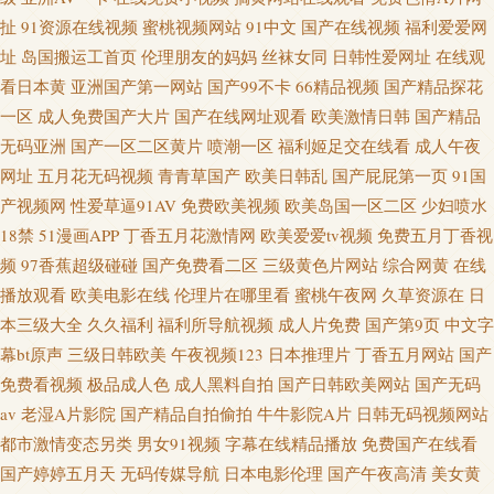
扯
91资源在线视频
蜜桃视频网站
91中文
国产在线视频
福利爱爱网
址
岛国搬运工首页
伦理朋友的妈妈
丝袜女同
日韩性爱网址
在线观
看日本黄
亚洲国产第一网站
国产99不卡
66精品视频
国产精品探花
一区
成人免费国产大片
国产在线网址观看
欧美激情日韩
国产精品
无码亚洲
国产一区二区黄片
喷潮一区
福利姬足交在线看
成人午夜
网址
五月花无码视频
青青草国产
欧美日韩乱
国产屁屁第一页
91国
产视频网
性爱草逼91AV
免费欧美视频
欧美岛国一区二区
少妇喷水
18禁
51漫画APP
丁香五月花激情网
欧美爱爱tv视频
免费五月丁香视
频
97香蕉超级碰碰
国产免费看二区
三级黄色片网站
综合网黄
在线
播放观看
欧美电影在线
伦理片在哪里看
蜜桃午夜网
久草资源在
日
本三级大全
久久福利
福利所导航视频
成人片免费
国产第9页
中文字
幕bt原声
三级日韩欧美
午夜视频123
日本推理片
丁香五月网站
国产
免费看视频
极品成人色
成人黑料自拍
国产日韩欧美网站
国产无码
av
老湿A片影院
国产精品自拍偷拍
牛牛影院A片
日韩无码视频网站
都市激情变态另类
男女91视频
字幕在线精品播放
免费国产在线看
国产婷婷五月天
无码传媒导航
日本电影伦理
国产午夜高清
美女黄