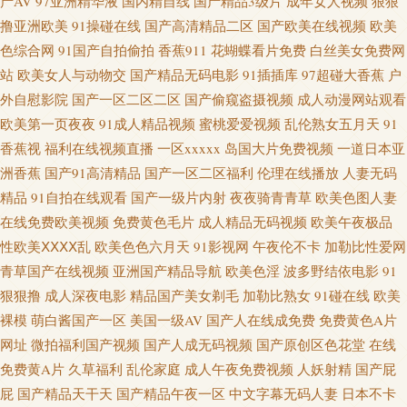
产AV
97亚洲精华液
国内精自线
国产精品3级片
成年女人视频
狠狠
撸亚洲欧美
91操碰在线
国产高清精品二区
国产欧美在线视频
欧美
原创论坛 操逼国产视频 东京色视频 国产熟女一区三区 亚洲图色16区 俺去的
色综合网
91国产自拍偷拍
香蕉911
花蝴蝶看片免费
白丝美女免费网
站
欧美女人与动物交
国产精品无码电影
91插插库
97超碰大香蕉
户
综合网站 成人网站入口 岛国毛片在线观看 国产色资源 韩国乳首中文 欧美网
外自慰影院
国产一区二区二区
国产偷窥盗摄视频
成人动漫网站观看
欧美第一页夜夜
91成人精品视频
蜜桃爱爱视频
乱伦熟女五月天
91
站a 青青操无码自拍 91情侣视频 亚洲男人影院 超碰免费在线99 免费看黄色
香蕉视
福利在线视频直播
一区xxxxx
岛国大片免费视频
一道日本亚
洲香蕉
国产91高清精品
国产一区二区福利
伦理在线播放
人妻无码
电影 偷拍拍自超碰 亚洲传媒色情A片 aaa青青草网 超碰夜里草 丰满熟妇乱子
精品
91自拍在线观看
国产一级片内射
夜夜骑青青草
欧美色图人妻
在线免费欧美视频
免费黄色毛片
成人精品无码视频
欧美午夜极品
另类 韩国专区第一夜 久久青青草 伊人兽大香蕉 91丝袜视频 av成人导航 欧美
性欧美ⅩⅩⅩⅩ乱
欧美色色六月天
91影视网
午夜伦不卡
加勒比性爱网
青草国产在线视频
亚洲国产精品导航
欧美色淫
波多野结依电影
91
成年视频 人妻伊人大香蕉 在线亚洲无毛 91社区视频 91专区在线 操出轨少妇
狠狠撸
成人深夜电影
精品国产美女剃毛
加勒比熟女
91碰在线
欧美
呻吟 成人福利AV 国产欧美 老司机操逼网站 欧美综合色 日韩欧美久久 亚洲
裸模
萌白酱国产一区
美国一级AV
国产人在线成免费
免费黄色A片
网址
微拍福利国产视频
国产人成无码视频
国产原创区色花堂
在线
一区在线 91va在线视频 91豆花导航 www五月天婷婷 国产乱轮9 精品豆花 麻
免费黄A片
久草福利
乱伦家庭
成人午夜免费视频
人妖射精
国产屁
屁
国产精品天干天
国产精品午夜一区
中文字幕无码人妻
日本不卡
豆视频爱豆传媒 日韩不卡五区 天堂资源 亚洲丝袜91视频 超碰国内A片 国产