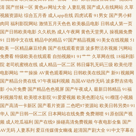
站 免费看欧美日逼的 欧美在线视频aa 熟女福利资源网 亚洲色图丝袜 91看频
清
国产丝袜一区
黄色av网址大全
人妻乱视
国产成人在线网站
久草
视频资源站
综合五月香
成人app在线
四虎试看
91男女
国产男小鲜
草莓视频w 福利合集在线导航 九九成人伊人 蜜芽淫秽网 人妻福利导航 三级
肉同
福利影院网站
激情五月天色色
欧美极品电影
日韩成人第一页
成人日韩 五月激情图片 成人电影香蕉视频 韩日一区视频 老湿机激情影视 人
国产日韩欧美电影
久久机热
成人午夜网
黄色天堂男人
操视频免费
91
日韩中文在线
精品中的精品
97国产精品视频
91美女在线视频
51
人操熟妇 亚洲欧洲日本无码 91青草娱乐 变态另类网 国内AV草逼影视 三级四
欧美
一区精品麻豆经典
国产在线观看资源
波多野洁衣视频
污网站
免费看
特级欧美在线观看
自拍视频91
91艹艹
久草网在线
18福利影
级毛片 伊人大向焦91乱 91磨菇网 AV宅配站 成人在线网址 韩国AV在线青青
院
老司机蜜桃在线
成人精品一区二区
韩日爆乳无码三级
欧美伦理
电影网站
艹艹操操
AV黄色观看网站
日韩欧美在线国产
新91视频网
久久综合青青草 欧美欧美欧美欧美 日本韩国颜射 四虎影院av网站 一本道色
国产精品分类在线
97午夜福利视频
岛国AV动作无码
波多野吉依电
影
小h片免费
国产精品色色视屏
国产午夜成人
最新日韩精品
91福
AV 91社区导航 www91黑丝 国产AV五码韩 久久天天夜夜肏逼 欧洲A级网站
利视频导航
欧美喷水影院
91爱爱视频
欧美色图论坛
91榴莲小视频
国产高清一卡新区
国产看片资源
二色吧97资源站
欧美日韩另类0
91
四虎色逼 宅女午夜福利 91社区网站 AV另类欧 豆花tv 狠狠久久精品 欧美A黄
华人
国产日韩一区二区
日本网站在线免费
免费潮喷
91原创国产视
频
成人吃瓜福利
国产在线9
操碰高清免费视频
午夜电影全集
国产
日本黑丝三级A片 午夜熟女av影院 91磁力链接 AV穴夫天堂影视 九一在线看
AV无码
人妻系列
爱豆传媒倩女幽魂
超清国产剧大全
91中文字幕在