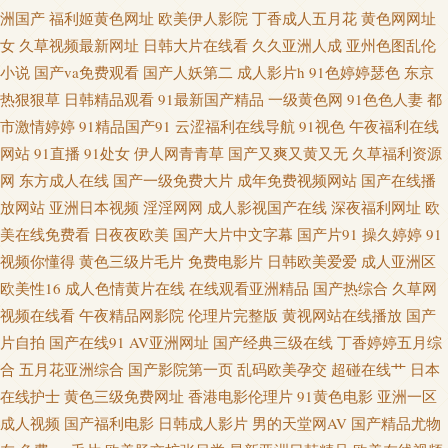
123区 伊人Av大香蕉 97人妻人人干 大香蕉综合久久 麻豆国产在线 天美tv入
洲国产
福利姬黄色网址
欧美伊人影院
丁香成人五月花
黄色网网址
女
久草视频最新网址
日韩大片在线看
久久亚洲人成
亚州色图乱伦
口 51老湿机 操逼片不卡 国内av超碰 欧韩午夜视频 日韩熟女另类视频 伊人青
小说
国产va免费观看
国产人妖第二
成人影片h
91色婷婷瑟色
东京
热狠狠草
日韩精品观看
91最新国产精品
一级黄色网
91色色人妻
都
青香蕉 97就是干五月天 东京热AV综合网 欧美爽入 午夜在线视频 91色狼老熟
市激情婷婷
91精品国产91
云涩福利在线导航
91视色
午夜福利在线
网站
91直播
91处女
伊人网青青草
国产又爽又黄又无
久草福利资源
女 超碰人人摸人人干 韩国伪娘TS网站 美女扣屄内射 日韩一页综合区 1024你
网
东方成人在线
国产一级免费大片
成年免费视频网站
国产在线播
懂得 成人依人在线 另类激情五月花 日韩久伊人网 91超碰在线观看 www啪啪
放网站
亚洲日本视频
淫淫网网
成人影视国产在线
深夜福利网址
欧
美在线免费看
日夜夜欧美
国产大片中文字幕
国产片91
操久婷婷
91
韩国A级黄色 男女上床视频 色婷婷成人网址 91成人在线网址 岛国AV搬运工
视频你懂得
黄色三级片毛片
免费电影片
日韩欧美爱爱
成人亚洲区
欧美性16
成人色情黄片在线
在线观看亚洲精品
国产热综合
久草网
美女18网站 日韩激情老湿 伊人久艹 99热狼人 国产精品伊人久久 老湿机午夜
视频在线看
午夜精品网影院
伦理片完整版
黄视网站在线播放
国产
片自拍
国产在线91
AV亚洲网址
国产经典三级在线
丁香婷婷五月综
剧场 日韩操B 亚洲一卡久173 99热99热 韩国色情影院 欧美人妻色图 午夜伦
合
五月花亚洲综合
国产影院第一页
乱码欧美孕交
超碰在线艹
日本
在线护士
黄色三级免费网址
香港电影伦理片
91黄色电影
亚洲一区
理电影 91色狼网 超碰久18 海角社区猫先生 男人天堂成人网 色综合图区10p
成人视频
国产福利电影
日韩成人影片
男的天堂网AV
国产精品尤物