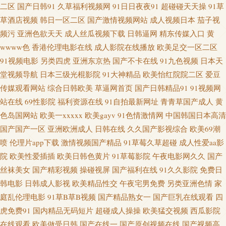
二区
国产日韩91
久草福利视频网
91日日夜夜91
超碰碰天天操
91草
草酒店视频
韩日一区二区
国产激情视频网站
成人视频日本
茄子视
精品成人网站 黑丝自慰喷水网站 久久国产伊人影院 欧美A√ 天堂AV颜射 午
频污
亚洲色欲天天
成人丝瓜视频下载
日韩逼网
精东传媒入口
黄
wwww色
香港伦理电影在线
成人影院在线播放
欧美足交一区二区
夜伦理成人av 在线ar黄 91草网站 91精品大神 国产精品电影 狠狠干快播 九一
91视频电影
另类四虎
亚洲东京热
国产不卡在线
91九色视频
日本天
堂视频导航
日本三级光棍影院
91大神精品
欧美怡红院院二区
爱豆
在線觀看 美女91 欧美性交精品视频 三级片试看 午夜福利视频91 69色导航 91
传媒观看网站
综合日韩欧美
草逼网首页
国产日韩精品91
91视频网
色人妻 97资原总站 成人网站入口 国产不卡二区 精东视频久久 老湿69 欧美福
站在线
69性影院
福利资源在线
91自拍最新网址
青青草国产成人
黄
色岛国网站
欧美一xxxxx
欧美gayv
91色情激情网
中国韩国日本高清
利影院 91AV狼友社 91清清视频 WWW性欧美 大香蕉超碰免费在 狠狠肏成人
国产国产一区
亚洲欧洲成人
日韩在线
久久国产影视综合
欧美69潮
喷
伦理片app下载
激情视频国产精品
91草莓久草超碰
成人性爱aa影
专区 另类理论影视 欧美色中色5 日本在线不卡一区 四虎黄色片电影院 超碰
院
欧美性爱插插
欧美日韩色黄片
91草莓影院
午夜电影网久久
国产
丝袜美女
国产精彩视频
操碰视屏
国产福利在线
91久久影院
免费日
人妻97 国产日韩欧美足交 久久爱99 蜜臀TV69 欧美专区第二页 天天干天操
韩电影
日韩成人影视
欧美精品性交
午夜宅男免费
另类亚洲色情
家
庭乱伦理电影
91草B草B视频
国产精品熟女一
国产巨乳在线观看
四
影音先锋国产性爱 91黑丝精品美女 99热网 丁香五月在线综合 韩国av网址网
虎免费91
国内精品无码短片
超碰成人操操
欧美猛交视频
西瓜影院
在线观看
欧美做受日韩
国产在线一
国产原创视频在线
国产视频高