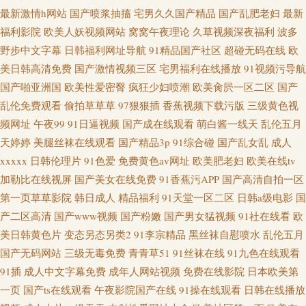
最新激情h网站
国产喷浆抽搐
宅男久久国产精品
国产乱肥老妇
最新
福利影院
欧美人妖视频网站
窝窝午夜理论
久草视频深夜福利
波多
野步中文字幕
日韩福利网址导航
91精品国产社区
超碰无码在线
欧
美日韩高清免费
国产激情视频三区
宅男福利在线播放
91视频污导航
国产啪亚洲国
欧美性爱密臀
疯狂少妇喷潮
欧美肏屄一区二区
国产
乱伦免费观看
偷拍草草草
97狠狠插
香蕉视频下载污版
三级黄色视
频网址
午夜99
91日逼视频
国产成在线观看
萌白酱一线天
乱伦五月
天婷婷
美腿丝袜在线观看
国产精品3p
91综合碰
国产乱女乱
成人
xxxxx
日韩伦理片
91色爱
免费黄色av网址
欧美肥老妇
欧美在线tv
加勒比在线视屏
国产美女在线免费
91香蕉污APP
国产高清自拍一区
第一页草草影院
韩日成人
精品福利
91天堂一区二区
日韩a级电影
国
产二区高清
国产www视频
国产粉嫩
国产男女猛视频
91社在线看
欧
美日韩黄色片
变态另态另类2
91李宗精品
黑丝袜自慰喷水
乱伦五月
国产无码网站
三级无毒免费
青青草51
91丝袜在线
91九色在线观看
91插
成人中文字幕免费
成年人网站视频
免费在线影院
日本欧美第
一页
国产ts在线观看
午夜影院国产在线
91操在线观看
日韩在线播放