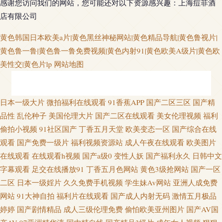
感谢您访问我们的网站，您可能还对以下资源感兴趣：上海痘菲酒
店有限公司
黄色韩国日本欧美a片|黄色黑丝神秘网站|黄色精品导航|黄色鲁视片|
黄色鲁一鲁|黄色鲁一鲁免费视频|黄色内射91|黄色欧美A级片|黄色欧
美性交|黄色片lp
网站地图
波多野吉衣A片 91观看国产白丝 久久在线青青草 青娱乐91国产 日韩色图影
日本一级大片
微拍福利在线观看
91香蕉APP
国产二区三区
国产精
品性
乱伦种子
美国伦理大片
国产二区在线观看
美女伦理视频
福利
院 日日夜夜欢毛片 在线51偷拍 91视频线上网站 www香蕉视频 草草影院限制
偷拍小视频
91社区国产
丁香五月天堂
欧美变态一区
国产综合在线
观看
国产免费一级片
福利视频资源站
成人午夜在线观看
欧美图片
国产精品香蕉国产 久久在6 91N视频免费看 成人含羞草网站 老司机123AV 91
在线观看
在线观看h视频
国产a级0
变性人妖
国产福利永久
日韩中文
字幕观看
足交在线播放91
丁香五月色网站
黄色3级抢网站
国产一区
大神精品在线 成人永久免费 黄色片网站免费 人妖射精视频 日本有码社区 五
二区
日本一级婬片
久久免费手机视频
学生妹Av网站
亚洲人成免费
网站
91大神自拍
福利片在线观看
国产成人内射无码
激情五月极品
月婷婷色导航 超碰成人国产 丰满人妻一区二区 国产少妇高潮视频 九一入口
婷婷
国产剧情精品
成人三级伦理免费
偷怕欧美亚州图片
国产AV国
欧美ssswww 殴美不卡性爱 日韩黄色大片 深夜激情av 亚洲一区少妇人妻 91