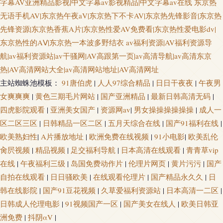
字幕AV亚洲精品影视|中文字幕av影视精品|中文字幕av在线
东京热
无语手机AV|东京热午夜aV|东京热下不卡AV|东京热先锋影音|东京热
先锋资源|东京热香蕉A片|东京热性爱AV免费看|东京热性爱电影dv|
东京热性的AⅤ|东京热一本波多野结衣
av福利资源|AV福利资源导
航|av福利资源站|av干骚网|AV高跟第一页|av高清导航|av高清东京
热|AV高清网站大全|av高清网站地址|AV高清网址
主站蜘蛛池模板：
91唐伯虎
|
人人97综合精品
|
日日干夜夜
|
午夜男
女爽爽爽
|
黄色三期毛片网站
|
国产亚洲精品
|
最新日韩高清无码
|
四虎影院观看
|
亚洲美女国产
|
资源网av
|
男女操操操操操操
|
成人一
区二区三区
|
日韩精品一区二区
|
五月天综合在线
|
国产91福利在线
|
欧美熟妇性
|
A片播放地址
|
欧洲免费在线视频
|
91小电影
|
欧美乱伦
肏屄视频
|
精品视频
|
足交福利导航
|
日本高清在线观看
|
青青草vip
在线
|
午夜福利三级
|
岛国免费动作片
|
伦理片网页
|
黄片污污
|
国产
自拍在线观看
|
日日骚欧美
|
在线观看伦理片
|
国产精品永久久
|
日
韩在线影院
|
国产91豆花视频
|
久草爱福利资源站
|
日本高清一二区
|
日韩成人伦理电影
|
91视频国产一区
|
国产美女在线人
|
欧美日韩亚
洲免费
|
抖阴αV
|