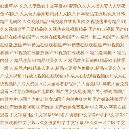
妇嫩草AV|久久人妻熟女中文字幕AV蜜芽|久久人人槡人妻人人玩夜
色AV|久久人人玩人妻潮喷内射人人|久久日本精品在线热|久久日韩
精品无码区|久久视频精品3线视频在线观看|久久视频这里有精品63|
久久视频这里只要精品|久久视热在线视频精品
国产91av视频|国产91
白丝在线播放|国产91大神在线观看|国产91精品一区二区|国产91精品
在线播放|国产91精品在线观看|国产91精选在线观看|国产91视频观
看|国产91视频在线播放|国产91视频在线观看
91精品老司机|91精品
内射|91精品欧美|91精品欧美久久|91精品欧美日韩|91精品欧美性爱
一级|91精品片|91精品人妻|91精品人妻黄色免费|91精品人妻久久
A
片成人视频|a片成人视频在线观看|a片成人在线观看视频|A片成人在
线视频|A片成人资源|A片大全可看影院|A片大香蕉|A片导航大全免费
观看|A片导航网站|a片电影区
国产男女猛视频|国产男小鲜肉同|国产
内射大片99|国产内射老熟女A|国产内射爽爽大片|国产嫩饱视频|国产
嫩|国产嫩免费视频|国产嫩逼|国产嫩逼免费观看
中文字AV字幕在线
观看|中文字幕2区|中文字幕5566看片资源|中文字幕66页|中文字幕97
在线观看|中文字幕av久久波多野结|中文字幕AV久久一区二区|中文