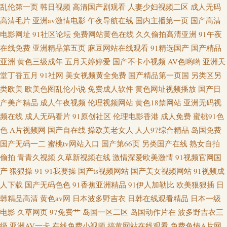
乱伦第一页
韩日视频
高清国产剧观看
人妻少妇视频二区
成人无码
高清毛片
亚洲av激情电影
午夜导航在线
国内主播第一页
国产高清
电影网址
91社区论坛
免费网站黄色在线
久久偷拍高清亚洲
91午夜
在线免费
亚洲精品第五页
麻豆网站在线观看
91精选国产
国产精品
亚洲
黄色三级成年
五月天婷婷爱
国产不卡小视频
AV色哟哟
亚洲天
堂丁香五月
91社网
美女视频黄全免费
国产精品第一页国
另类区另
类欧美
欧美色图乱伦小说
免费成人软件
黄色网址视频播放
国产日
产美产精品
成人午夜视频
伦理视频网站
黄色18禁网站
亚洲无码视
频在线
成人无码看片
91原创社区
伦理电影香港
成人免费
蜜桃91色
色
A片视频网
国产自在线
操欧美老女人
人人97综合精品
岛国免费
国产无码一二
蜜桃tv网站入口
国产第66页
另类国产在线
熟女自拍
偷拍
青青久视频
久草新视频在线
激情深爱欧美激情
91视频官网国
产
狠狠操-91
91我要操
国产ts视频网站
国产美女视频网站
91视频成
人下载
国产无码色色
91香蕉亚洲精品
91伊人加勒比
欧美狠狠插
日
韩精品高清
黄色av网
日本波多野吉衣
日韩在线观看精品
日本一级
电影
久草网页
97免费艹
岛国一区二区
岛国动作片在
波多野吉衣三
级
亚洲AV一卡
在线免费小视频
搞黄网站在线观看
免费色情A片网