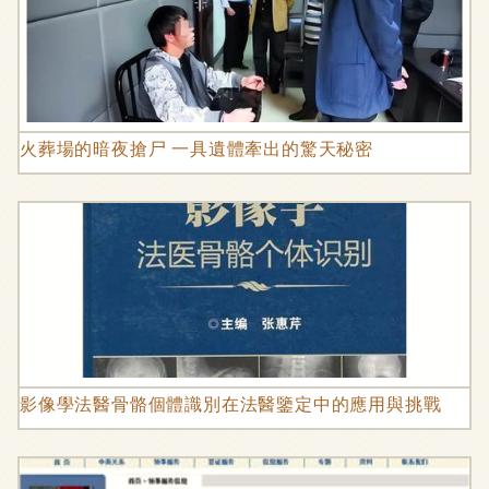
火葬場的暗夜搶尸 一具遺體牽出的驚天秘密
影像學法醫骨骼個體識別在法醫鑒定中的應用與挑戰