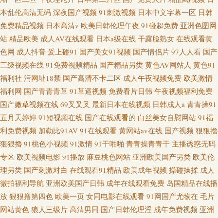
本乱伦高清无码
深夜国产视频
91刺激视频
日本中文字幕一区
日韩
免费精品视频
日本高清v
欧美日韩伦理午夜
91碰超免费
亚洲色图网
站
精品欧美
成人AV在线观看
日本a级在线
干露脸熟女
在线观看黄
色网
成人抖音
爰上碰91
国产美女91视频
国产情侣片
97人人看
国产
三级视频在线
91免费视频精品
国产精品另类
黄色AV网站人
黄色91
福利社
污网址18禁
国产高清不卡二区
成人午夜视频免费
欧美激情
福利网
国产青青青草
91草逼视频
免费看片日韩
午夜视频福利免费
国产嫩草视频在线
69叉叉叉
最新日本在线视频
日韩成人a
青青操91
五月天婷婷
91短视频在线
国产在线观看的
白丝美女自慰网站
91福
利免费视频
加勒比91AV
91在线观看
黄网站av在线
国产视频
狠狠擼
狠狠擼
91桃色小视频
91激情
91干啪啪
青青操青青干
主播诱惑无码
专区
欧美视频电影
91播放
麻豆桃色网站
亚洲欧美国产另类
欧美伦
理另类
国产刺激对白
在线观看91精品
欧美成年视频
操碰操揉
成人
微拍福利导航
亚洲欧美国产日韩
成年在线观看免费
岛国精品在线播
放
狠狠撸第四色
欧美一页
女同电影在线观看
91网国产尤物在
毛片
网站黄色
狼人三级片
高清男同
国产日韩伦理淫
成年免费视频
亚洲