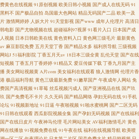
费黄色在线视频
91原创视频
欧美日韩小视频
国产成人在线无码
91
黑料不
国产极品自拍
岛国最大色网站
精品无码国产二品
欧美一及
片
激情网婷婷
人妖大片
91天堂影视
国产www
成年人伦理片
高清日
韩电影
国产尤物视频在线
超碰福利97视屏
91看片入口
日本国产成
人视频
日本日韩欧美在线
黄色资料入口
黄色网三级毛片
最新黄色
av
麻豆影院免费
五月天堂丁香
国产精品水多
福利所导航
三级视频
网站J
51福利影院
丁香五月天av
18日本三级全黄
乱伦天堂
国产在线
短视频
丁香五月丁香婷婷
91精品又
爱豆传媒下载
丁香九月国产主
播
美女网站视频黄
A片com
美女福利在线观看
狼人激情网
伦理片香
港
极品福利导航
黄色三级最新免费
91嫩草国产
午夜成年人网站
免
费国产高清视频
91草莓
丝瓜视频污成人
国产亚洲视品在线
国产玖
玖
国产免费毛不卡片
久久无码
国产精品网络
孕妇无码在线
91手机
论坛
91视频新地址
91日逼
午夜啪视频
91啪水蜜桃网
国产二区无码
91日韩在线观看
西瓜影院视频全集
国产孕妇无码视频
国产在线福利
国产在线日皮片
午夜神马伦理
毛片网站美女
AV福利激情毛片
黄色
网在线播放
91视频免费在线
91午夜在线
福利在线视频导航
欧美喷
潮一区二区
午夜理论片
日本第二片区
国产免费大片
精品呦视频
日