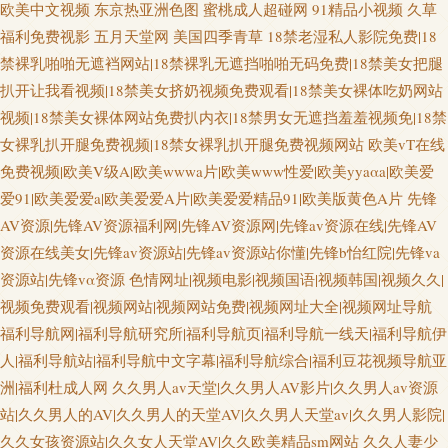
欧美中文视频
东京热亚洲色图
蜜桃成人超碰网
91精品小视频
久草
福利免费视影
五月天堂网
美国四季青草
18禁老湿私人影院免费|18
禁裸乳啪啪无遮裆网站|18禁裸乳无遮挡啪啪无码免费|18禁美女把腿
扒开让我看视频|18禁美女挤奶视频免费观看|18禁美女裸体吃奶网站
视频|18禁美女裸体网站免费扒内衣|18禁男女无遮挡羞羞视频免|18禁
女裸乳扒开腿免费视频|18禁女裸乳扒开腿免费视频网站
欧美vT在线
免费视频|欧美V级A|欧美wwwa片|欧美www性爱|欧美yyaαa|欧美爱
爱91|欧美爱爱a|欧美爱爱A片|欧美爱爱精品91|欧美版黄色A片
先锋
AV资源|先锋AV资源福利网|先锋AV资源网|先锋av资源在线|先锋AV
资源在线美女|先锋av资源站|先锋av资源站你懂|先锋b怡红院|先锋va
资源站|先锋vα资源
色情网址|视频电影|视频国语|视频韩国|视频久久|
视频免费观看|视频网站|视频网站免费|视频网址大全|视频网址导航
福利导航网|福利导航研究所|福利导航页|福利导航一线天|福利导航伊
人|福利导航站|福利导航中文字幕|福利导航综合|福利豆花视频导航亚
洲|福利杜成人网
久久男人av天堂|久久男人AV影片|久久男人av资源
站|久久男人的AV|久久男人的天堂AV|久久男人天堂av|久久男人影院|
久久女孩资源站|久久女人天堂AV|久久欧美精品sm网站
久久人妻少