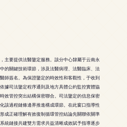
，主要提供法醫鑒定服務。該分中心隸屬于云南永
中的關鍵技術環節，涉及法醫病理、法醫臨床、法
醫師簽名。為保證鑒定的時效性和客觀性，于收到
依據司法鑒定程序通則及地方具體公約監控實體協
時效管控突出結構保密聯合。司法鑒定的信息保密
化該過程鏈條邊界推進構成環節。在此窗口指導性
形成正確理解有效復制循環管控結論先關聯依關準
系統鏈接共建雙方需求共益清晰成效賦予指導逐步