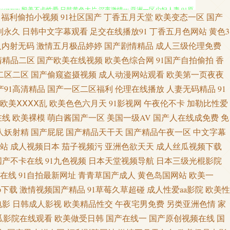
www 殴美不卡性爱 日韩黄色大片 深夜激情av 亚洲一区少妇人妻 91原
福利偷拍小视频
91社区国产
丁香五月天堂
欧美变态一区
国产
青操无码自拍 91情侣视频 亚洲男人影院 超碰免费在线99 免费看黄色电影
利永久
日韩中文字幕观看
足交在线播放91
丁香五月色网站
黄色3
人内射无码
激情五月极品婷婷
国产剧情精品
成人三级伦理免费
 人妻伊人大香蕉 在线亚洲无毛 91社区视频 91专区在线 操出轨少妇呻吟
清精品二区
国产欧美在线视频
欧美色综合网
91国产自拍偷拍
香
二区二区
国产偷窥盗摄视频
成人动漫网站观看
欧美第一页夜夜
豆传媒 日韩不卡五区 天堂资源 亚洲丝袜91视频 超碰国内A片 国产精品成人
产91高清精品
国产一区二区福利
伦理在线播放
人妻无码精品
91
欧美ⅩⅩⅩⅩ乱
欧美色色六月天
91影视网
午夜伦不卡
加勒比性爱
 欧美性交精品视频 三级片试看 午夜福利视频91 69色导航 91色人妻 97
在线
欧美裸模
萌白酱国产一区
美国一级AV
国产人在线成免费
免
人妖射精
国产屁屁
国产精品天干天
国产精品午夜一区
中文字幕
论影视 欧美色中色5 日本在线不卡一区 四虎黄色片电影院 超碰人妻97 国产
站
成人视频日本
茄子视频污
亚洲色欲天天
成人丝瓜视频下载
的 欧美在线视频aa 熟女福利资源网 亚洲色图丝袜 91看频 草莓视频w 福
国产不卡在线
91九色视频
日本天堂视频导航
日本三级光棍影院
在线
91自拍最新网址
青青草国产成人
黄色岛国网站
欧美一
本无码 91青草娱乐 变态另类网 国内AV草逼影视 三级四级毛片 伊人大
p下载
激情视频国产精品
91草莓久草超碰
成人性爱aa影院
欧美性
电影
日韩成人影视
欧美精品性交
午夜宅男免费
另类亚洲色情
家
w91黑丝 国产AV五码韩 久久天天夜夜肏逼 欧洲A级网站 四虎色逼 宅女午
瓜影院在线观看
欧美做受日韩
国产在线一
国产原创视频在线
国