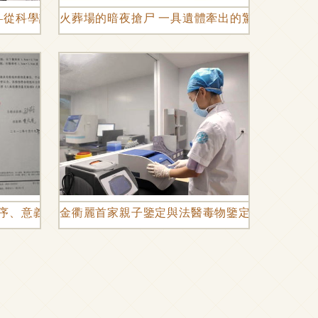
——從科學證據到法律判斷的橋梁
火葬場的暗夜搶尸 一具遺體牽出的驚天秘密
程序、意義與注意事項
金衢麗首家親子鑒定與法醫毒物鑒定機構落戶麗水