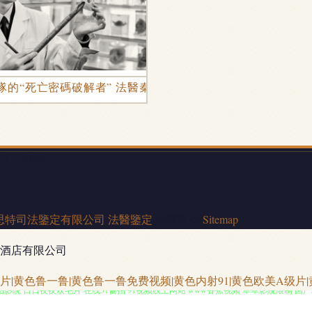
隊的“死亡密碼破解者” 法醫秦明的法醫鑒定藝術
1、102室
思特司法鑒定有限公司
法醫鑒定
版權所有
Sitemap
酒店有限公司
|黄色鲁一鲁|黄色鲁一鲁免费视频|黄色内射91|黄色欧美A级片|
影院 日日夜夜欢毛片 在线51偷拍 91视频线上网站 www香蕉视频 草草影院限制 国产精品