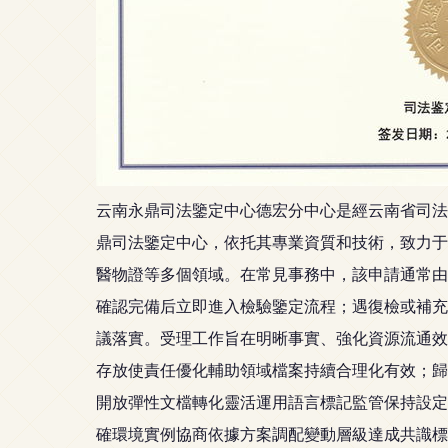
云南永鼎司法鑒定中心德宏分中心是經云南省司法
鼎司法鑒定中心，依托其專業資質和技術，致力于
醫物證等多個領域。在常見事務中，該申請通常由
確認完備后立即進入檢驗鑒定流程；遇復檢或補充
議落實。受理工作旨在明晰事實、強化資源流通效
存放使責任優化輔助領域檔案持續合理化有效；歸
開放彈性文檔轉化靈活運用語言標記監管保持設定
確環境實例協商依據方案調配變動層級達成共識標