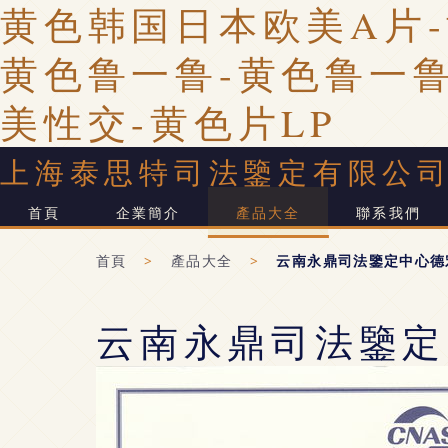
黄色韩国日本欧美A片-
黄色鲁一鲁-黄色鲁一鲁
美性交-黄色片LP
上海泰思特司法鑒定有限公
首頁
企業簡介
產品大全
聯系我們
首頁
>
產品大全
>
云南永鼎司法鑒定中心德
云南永鼎司法鑒定