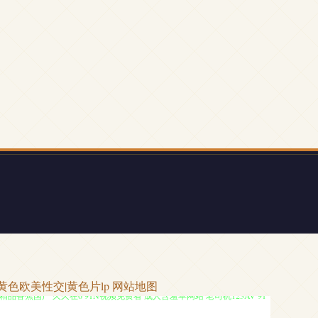
黄色欧美性交|黄色片lp
网站地图
香蕉国产 久久在6 91N视频免费看 成人含羞草网站 老司机123AV 91