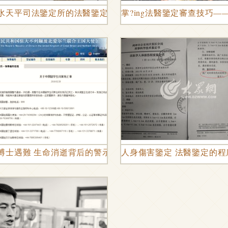
水天平司法鑒定所的法醫鑒定工作
掌?ing法醫鑒定審查技巧
與挑戰
博士遇難 生命消逝背后的警示與思考
人身傷害鑒定 法醫鑒定的
公平