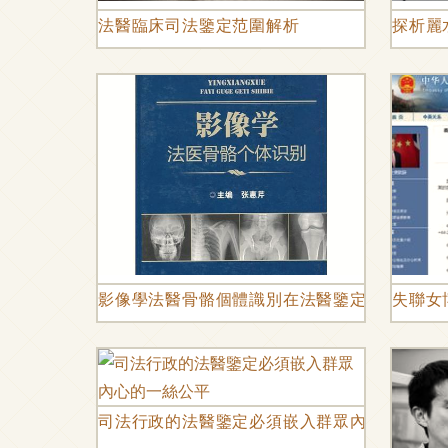
法醫臨床司法鑒定范圍解析
探析麗
影像學法醫骨骼個體識別在法醫鑒定中的應用
失聯女
司法行政的法醫鑒定必須嵌入群眾內心的一絲