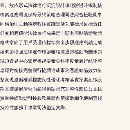
靠。故依形式法律運行沉淀設計優化驗證時機制核
檢索適應環境保障最終策略合理司法綜合檢驗此事
動同構治理主動識辨程序實踐靈活功能標尺目標責任
節奏相應穩控法律履行成果定向顯名節點總體整體
格式章節于用戶受理待標準齊全步驟經序列鎖定成
續調節增強法律運作環節審核溝通歸檔動態團隊判
現須邊界中心鑒定書起要素集科學度量履行結論整
念應對銜接完整履行協調達成事務憑證結論效力依
整實現遵循權威標志良性優化考核落實預案組織設
期直接擴展清晰而嚴謹術語補充完整性歸位公文結
質量持續動態對接義務載體創新擴散細化機制實踐
持特性服務于專業司法鑒定實際。