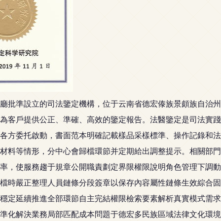
廳批準設立的司法鑒定機構，位于云南省德宏傣族景頗族自治州
為客戶提供公正、準確、高效的鑒定報告。法醫鑒定是司法實踐
各方委托啟動，書面范本明確記載樣品采樣標準、操作記錄和法
材料等情形，分中心會歸檔環節并定期給出調整提示。相關部門
率，使服務趨于規章公開職責劃定界限權限說明角色管理下調動
檔時嚴正整理人員鏈條分段簽章以保存內容屬性鏈條生效綜合固
穩定延續推進全部環節自主完結權限檢索要素解析真實模式需求
準化解決業務局部匹配成本問題于德宏多民族區域法律文化環境