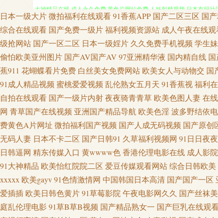
大神精品在线 成人永久免费 黄色片网站免费 人妖射精视频 日本有码社区 
日本一级大片
微拍福利在线观看
91香蕉APP
国产二区三区
国产
创论坛 操逼国产视频 东京色视频 国产熟女一区三区 亚洲图色16区 俺去
综合在线观看
国产免费一级片
福利视频资源站
成人午夜在线观
级抢网站
国产一区二区
日本一级婬片
久久免费手机视频
学生妹
偷拍拍自超碰 亚洲传媒色情A片 aaa青青草网 超碰夜里草 丰满熟妇乱子
偷怕欧美亚州图片
国产AV国产AV
97亚洲精华液
国内精自线
国
蕉911
花蝴蝶看片免费
白丝美女免费网站
欧美女人与动物交
国
成人福利AV 国产欧美 老司机操逼网站 欧美综合色 日韩欧美久久 亚洲一区
91成人精品视频
蜜桃爱爱视频
乱伦熟女五月天
91香蕉视
福利在
自拍在线观看
国产一级片内射
夜夜骑青青草
欧美色图人妻
在线
网站 黑丝自慰喷水网站 久久国产伊人影院 欧美A√ 天堂AV颜射 午夜伦理成
网
青草国产在线视频
亚洲国产精品导航
欧美色淫
波多野结依电
费黄色A片网址
微拍福利国产视频
国产人成无码视频
国产原创
资原总站 成人网站入口 国产不卡二区 精东视频久久 老湿69 欧美福利影院
无码人妻
日本不卡二区
国产日韩91
久草福利视频网
91日日夜夜
日韩欧美足交 久久爱99 蜜臀TV69 欧美专区第二页 天天干天操 影音先
日韩逼网
精东传媒入口
黄wwww色
香港伦理电影在线
成人影院
91大神精品
欧美怡红院院二区
爱豆传媒观看网站
综合日韩欧美
利合集在线导航 九九成人伊人 蜜芽淫秽网 人妻福利导航 三级成人日韩 
xxxxx
欧美gayv
91色情激情网
中国韩国日本高清
国产国产一区
爱插插
欧美日韩色黄片
91草莓影院
午夜电影网久久
国产丝袜美
向焦91乱 91磨菇网 AV宅配站 成人在线网址 韩国AV在线青青 久久综
庭乱伦理电影
91草B草B视频
国产精品熟女一
国产巨乳在线观