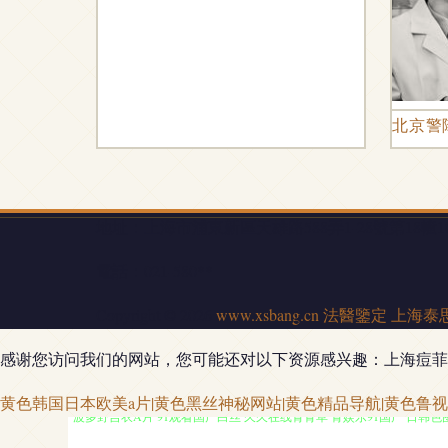
北京警
地址：上海市浦東新區天雄路588弄1-28號第18幢10
電話：021-580**
Copyright © 2026
www.xsbang.cn
法醫鑒定
上海泰
感谢您访问我们的网站，您可能还对以下资源感兴趣：上海痘菲
黄色韩国日本欧美a片|黄色黑丝神秘网站|黄色精品导航|黄色鲁视片
波多野吉衣A片 91观看国产白丝 久久在线青青草 青娱乐91国产 日韩色图