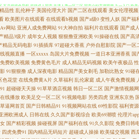
五月婷婷色导航 超碰成人国产 丰满人妻一区二区 国产少妇高潮视频 九一入口 欧美sss
精品性
乱伦种子
美国伦理大片
国产二区在线观看
美女伦理视频
的综合网站 成人网站入口 岛国毛片在线观看 国产色资源 韩国乳首中文 欧美网站a 青
看
欧美图片在线观看
在线观看h视频
国产a级0
变性人妖
国产福
Av网站
亚洲人成免费网站
91大神自拍
福利片在线观看
国产成
另类 韩国专区第一夜 久久青青草 伊人兽大香蕉 91丝袜视频 av成人导航 欧美成年视频
产精品3级片
成年女人视频
狠狠撸亚洲欧美
91操碰在线
国产高
产精品无码电影
91插插库
97超碰大香蕉
户外自慰影院
国产一区
在线 91va在线视频 91豆花导航 www五月天婷婷 国产乱轮9 精品豆花 麻豆视频爱
线视频直播
一区xxxxx
岛国大片免费视频
一道日本亚洲香蕉
国
免费欧美视频
免费黄色毛片
成人精品无码视频
欧美午夜极品
性
人av 在线ar黄 91草网站 91精品大神 国产精品电影 狠狠干快播 九一在線觀看 美女91
影
91狠狠撸
成人深夜电影
精品国产美女剃毛
加勒比熟女
91碰
区色花堂
在线免费黄A片
久草福利
乱伦家庭
成人午夜免费视频
 91AV狼友社 91清清视频 WWW性欧美 大香蕉超碰免费在 狠狠肏成人专区 另类理
91
超碰碰天天操
91草草酒店视频
韩日一区二区
国产激情视频网
锋国产性爱 91黑丝精品美女 99热网 丁香五月在线综合 韩国av网址网站 免费看欧美日逼
在线播放
欧美足交一区二区
91视频电影
另类四虎
亚洲东京热
草逼网首页
国产日韩精品91
91视频网站在线
69性影院
福利资源
五月激情图片 成人电影香蕉视频 韩日一区视频 老湿机激情影视 人人操熟妇 亚洲欧洲日
亚洲欧洲成人
日韩在线
久久国产影视综合
欧美69潮喷
伦理片ap
女
国产精彩视频
操碰视屏
国产福利在线
91久久影院
免费日韩
合青青草 欧美欧美欧美欧美 日本韩国颜射 四虎影院av网站 一本道色AV 91社区导航 ww
看
四虎免费91
国内精品无码短片
超碰成人操操
欧美猛交视频
西